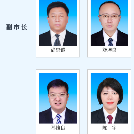
副 市 长
尚忠诚
舒坤良
孙维良
陈 宇