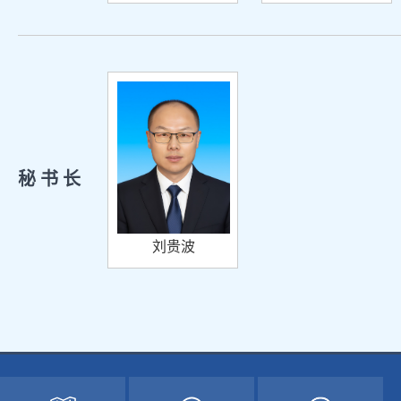
秘 书 长
刘贵波