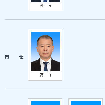
孙 简
市 长
高 山