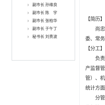
副市长 孙维良
副市长 陈 宇
【简历】
副市长 张柏华
尚忠诚，
副市长 于午丁
秘书长 刘贵波
委、常务
【分工】
负责市
产监督管
管）、机
统计方面
分管市