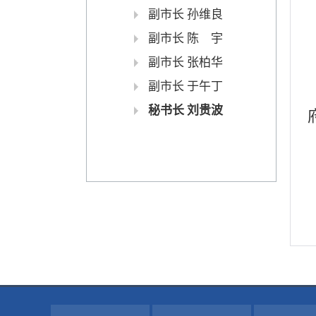
副市长 孙维良
副市长 陈 宇
副市长 张柏华
副市长 于午丁
秘书长 刘贵波