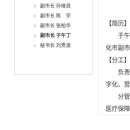
副市长 孙维良
副市长 陈 宇
【简历】
副市长 张柏华
于午丁，
副市长 于午丁
秘书长 刘贵波
化市副市
【分工】
负责商
字化、营
分管市
医疗保障