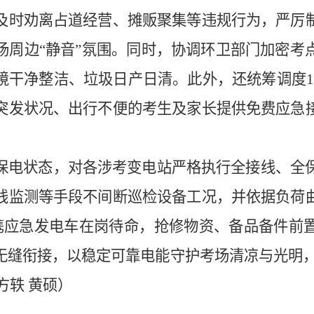
及时劝离占道经营、摊贩聚集等违规行为，严厉
场周边“静音”氛围。同时，协调环卫部门加密考
干净整洁、垃圾日产日清。此外，还统筹调度1
突发状况、出行不便的考生及家长提供免费应急
。
状态，对各涉考变电站严格执行全接线、全保
线监测等手段不间断巡检设备工况，并依据负荷
员携应急发电车在岗待命，抢修物资、备品备件前
无缝衔接，以稳定可靠电能守护考场清凉与光明，
王方轶 黄硕）