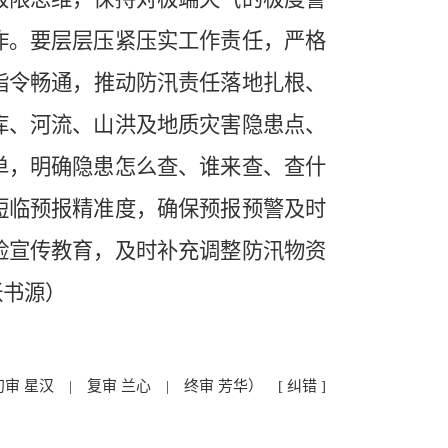
作。要层层压紧压实工作责任，严格
指令畅通，推动防汛责任落地扎根、
库、河流、山洪及地质灾害隐患点、
单，明确隐患怎么查、谁来查、查什
短临预报精准度，确保预报预警及时
险宣传教育，及时补充调整防汛物资
张书源）
初审 星汉 | 复审 兰心 | 终审 芳华）
[ 纠错 ]